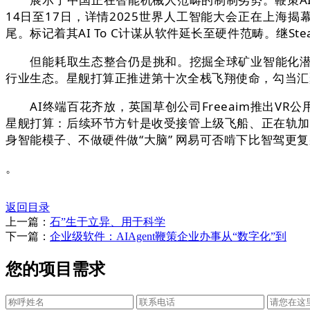
14日至17日，详情2025世界人工智能大会正在上海
尾。标记着其AI To C计谋从软件延长至硬件范畴。继Stea
但能耗取生态整合仍是挑和。挖掘全球矿业智能化潜力
行业生态。星舰打算正推进第十次全栈飞翔使命，勾当汇
AI终端百花齐放，英国草创公司Freeaim推出VR公用
星舰打算：后续环节方针是收受接管上级飞船、正在轨加注燃料
身智能模子、不做硬件做“大脑” 网易可否啃下比智驾更复
。
返回目录
上一篇：
石”生于立异、用于科学
下一篇：
企业级软件：AIAgent鞭策企业办事从“数字化”到
您的项目需求