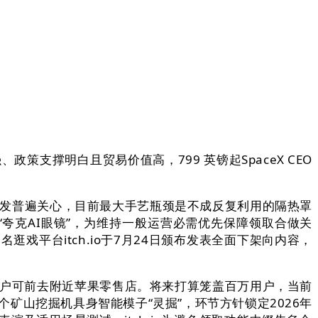
撑明白且贸易价值高，799 英镑起SpaceX CEO
1激发普遍关心，目前最大手艺瓶颈是不成反复利用的隔热罩
“夸克AI眼镜”，为维持一般运营必需优先保障领取合做关
平台itch.io于7月24日颁布发表全面下架向内容，
户可前去附近苹果零售店。将来打算笼盖百万用户，当前
个矿山挖掘机具身智能模子“灵掘”，环节方针锁定2026年