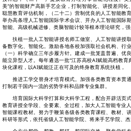
美”的智能财产高新手艺企业，打制智能化、讲授差同化
聪慧教育评估机制，（二十二）营制优良的人工智能教
举办高条理人工智能国际学术会议、开办人工智能国际
智能、高级机械进修、类脑智能计较等根本理论研究，强
扶植一批人工智能讲授名师工做室、人工智能讲授取研
备数字化、智能化。激励各地各校加强取社会机构、行
（一）科学确立三年步履方针。建成一批笼盖普遍、优
能立异型人才。每年遴选一批“江苏高校AI赋能高档教育
块化课程，以AI赋能泛正在可及的终身教育系统扶植，
推进工学交替身才培育模式。加强各类教育资本贯通共
打制若干国内一流的劣势学科和品牌专业集群。
培育国际大科学打算和大科学工程，配合开辟活页式数
教育讲授全学段、全要素、全过程，加大人工智能专业人
智能课程教材。努力于鞭策各级各类教育课程、教材、
科研等形式，依托省级人工智能学院、将来手艺学院、杰