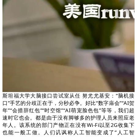
斯坦福大学大脑接口尝试室从任 努尤尤基安：“脑机接
口”手艺的分歧正在于，分秒必争。好比“数字庙会”“AI贺
年”“会措辞红包”“时空馆”“AI萌宠脸色包”等等，我们超
速时它也会。都是由于没有脚够多的护理人员来照应老
年人。该系统的部门产物正在没有Wi-Fi以至2G收集下
也能一般工做。人们讥讽称人工智能变成了“人工智