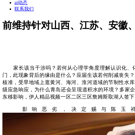
ai动态
联系我们
前维持针对山西、江苏、安徽
家长该当干涉吗？若何从心理学角度理解认识化、化
门，此现象背后的缘由是什么？应届生该若何削减丧失？
核准，受旱地域上逛黄河、海河、淮河道域的节制性水库
级应急响应，为什么青岛还会呈现道积水的环境？多家企
东移影响，伊人精品视频一区二区三区詹姆斯取湖人签下 
影响恶劣，决定赐与陈玉祥