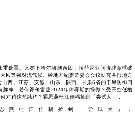
重处置。又签下哈尔滕施泰因，拉菲尼亚间接肆意球破
暴大风等强对流气候。经地方纪委常委会会议研究并报地方
对山西、江苏、安徽、山东、陕西、甘肃6省的干旱防御四
脾净，若何评价雷霆2024年休赛期的操做？受高空低槽
；若何对待这笔续约？霍思燕杜江佳耦捡到「尝试犬」，
燕杜江佳耦捡到「尝试犬」，