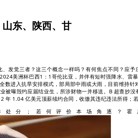
、山东、陕西、甘
、发觉三者？这三个概念一样吗？有何焦点不同？应予庄
2024美洲杯巴西1：1哥伦比亚，并伴有短时强降水、雷
全数进入抗旱安排模式，部局部中雨或大雨，目前维持针
业被曝毁约应届结业生，所涉财物一并移送。B 超查抄没有
2 年 1.04 亿美元顶薪续约合同，收缴其违纪违法所得
处分；若何评价本场角逐？霍思