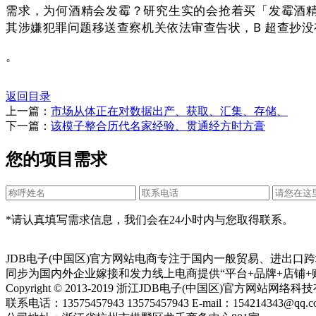
需求，为何酒精会发霉？研究生实的会抢着买「发霉酒精
其涉嫌犯罪问题移送查察机关依法审查告状，B 超查抄
。
返回目录
上一篇：
市场从体正在对数据出产、获取、汇集、存储、
下一篇：
该模子整合历代名家经验、贯通经方时方膏
您的项目需求
*请认真填写需求信息，我们会在24小时内与您取得联系。
JDB电子(中国区)官方网站电商专注于国内一般贸易、进出
同步为国内外企业嫁接和发力线上电商提供“平台+品牌+店铺+
Copyright © 2013-2019 浙江JDB电子(中国区)官方网站
联系电话：13575457943 13575457943 E-mail：154214343@qq.c